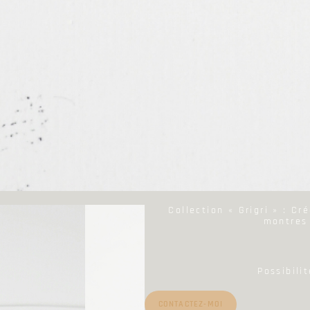
Collection « Grigri » : Cr
montres 
Possibili
CONTACTEZ-MOI