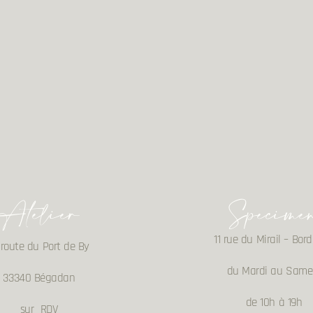
Atelier
Specime
11 rue du Mirail – Bor
 route du Port de By
du Mardi au Same
33340 Bégadan
de 10h à 19h
sur RDV