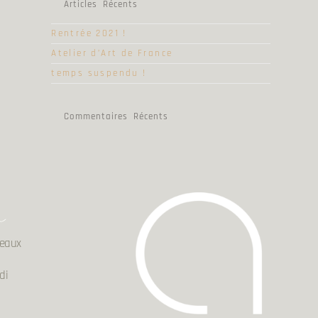
Articles Récents
Rentrée 2021 !
Atelier d’Art de France
temps suspendu !
Commentaires Récents
n
deaux
di