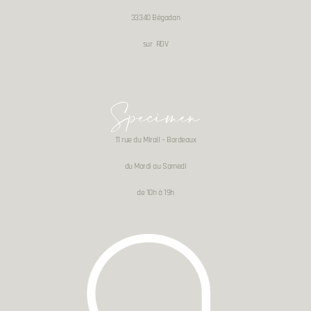
33340 Bégadan
sur RDV
Specimen
11 rue du Mirail – Bordeaux
du Mardi au Samedi
de 10h à 19h