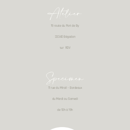
Atelier
19 route du Port de By
33340 Bégadan
sur RDV
Specimen
11 rue du Mirail – Bordeaux
du Mardi au Samedi
de 10h à 19h