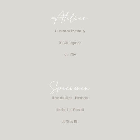
Atelier
19 route du Port de By
33340 Bégadan
sur RDV
Specimen
11 rue du Mirail – Bordeaux
du Mardi au Samedi
de 10h à 19h