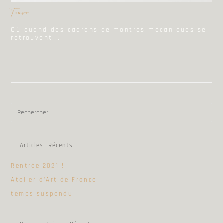
Tempo
Où quand des cadrans de montres mécaniques se
retrouvent...
Articles Récents
Rentrée 2021 !
Atelier d’Art de France
temps suspendu !