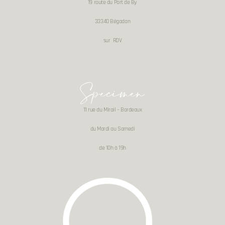
19 route du Port de By
33340 Bégadan
sur RDV
Specimen
11 rue du Mirail – Bordeaux
du Mardi au Samedi
de 10h à 19h